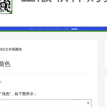
5新变化5之外观颜色
观颜色
师
一个“浅色”，如下图所示；