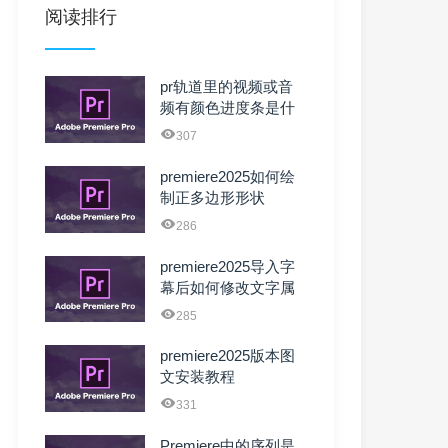
阅读排行
pr轨道里的视频或音
频有颜色进度条是什
么原因？可以去掉
307
吗？
premiere2025如何绘
制正多边形形状
286
premiere2025导入字
幕后如何修改文字属
性
285
premiere2025版本图
文安装教程
331
Premiere中的序列是