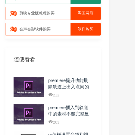
淘宝网店
剪映专业版教程购买
软件购买
会声会影软件购买
随便看看
premiere提升功能删
除轨道上出入点间的
内容
212
premiere插入到轨道
中的素材不能完整显
示或有黑边框，怎 ...
263
pr怎样设置音频和视