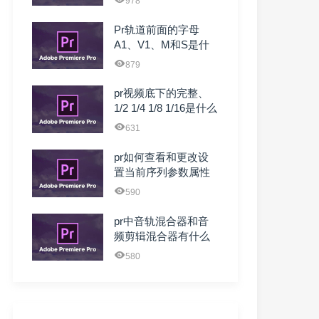
978
Pr轨道前面的字母
A1、V1、M和S是什
么简写 什么意思
879
pr视频底下的完整、
1/2 1/4 1/8 1/16是什么
意 ...
631
pr如何查看和更改设
置当前序列参数属性
590
pr中音轨混合器和音
频剪辑混合器有什么
区别？有什么作用？
580