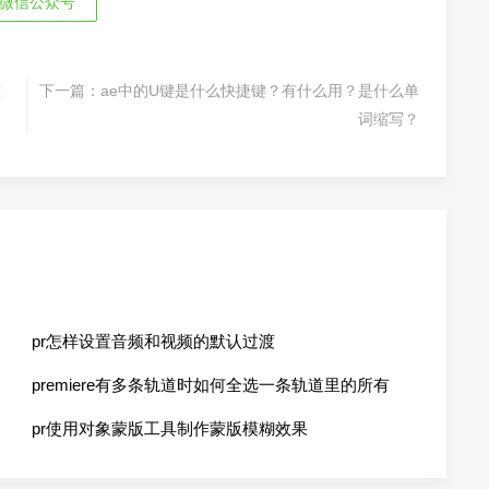
微信公众号
意
下一篇：
ae中的U键是什么快捷键？有什么用？是什么单
词缩写？
pr怎样设置音频和视频的默认过渡
premiere有多条轨道时如何全选一条轨道里的所有
素材
pr使用对象蒙版工具制作蒙版模糊效果