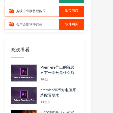
淘宝网店
剪映专业版教程购买
软件购买
会声会影软件购买
随便看看
Premiere导出的视频
只有一部分是什么原
因
93
premier2025对电脑系
统配置要求
【Winsows】
210
pr2026变化之生成式