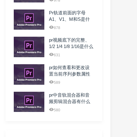
978
Pr轨道前面的字母
A1、V1、M和S是什
么简写 什么意思
878
pr视频底下的完整、
1/2 1/4 1/8 1/16是什么
意 ...
631
pr如何查看和更改设
置当前序列参数属性
589
pr中音轨混合器和音
频剪辑混合器有什么
区别？有什么作用？
580