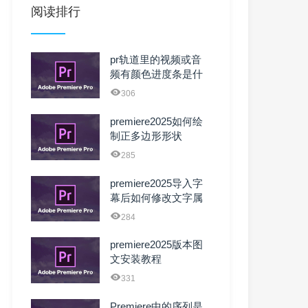
阅读排行
pr轨道里的视频或音
频有颜色进度条是什
么原因？可以去掉
306
吗？
premiere2025如何绘
制正多边形形状
285
premiere2025导入字
幕后如何修改文字属
性
284
premiere2025版本图
文安装教程
331
Premiere中的序列是