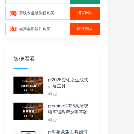
淘宝网店
剪映专业版教程购买
软件购买
会声会影软件购买
随便看看
pr2026变化之生成式
扩展工具
82
premiere2026高清视
频剪辑教程pr零基础
自学课程适 ...
67
pr对象蒙版工具如何