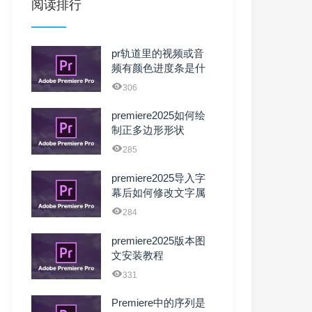
阅读排行
pr轨道里的视频或音
频有颜色进度条是什
么原因？可以去掉
306
吗？
premiere2025如何绘
制正多边形形状
285
premiere2025导入字
幕后如何修改文字属
性
284
premiere2025版本图
文安装教程
331
Premiere中的序列是