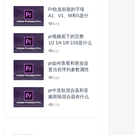
Pr轨道前面的字母
A1、V1、M和S是什
么简写 什么意思
878
pr视频底下的完整、
1/2 1/4 1/8 1/16是什么
意 ...
631
pr如何查看和更改设
置当前序列参数属性
589
pr中音轨混合器和音
频剪辑混合器有什么
区别？有什么作用？
579