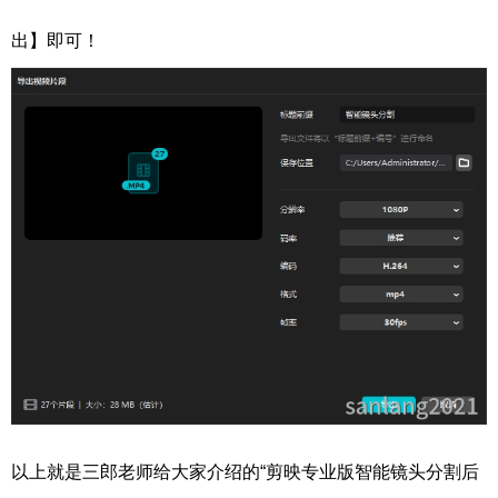
出】即可！
以上就是三郎老师给大家介绍的“剪映专业版智能镜头分割后