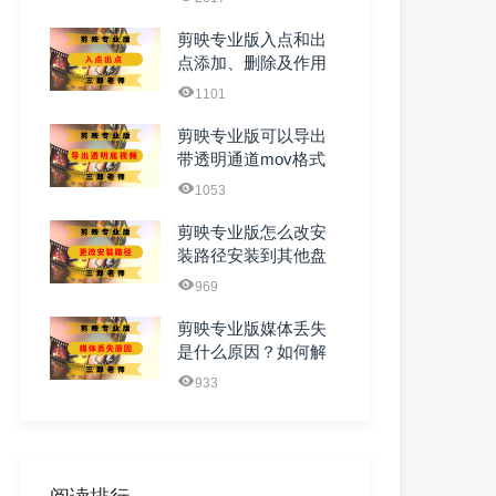
剪映专业版入点和出
点添加、删除及作用
1101
剪映专业版可以导出
带透明通道mov格式
的视频吗
1053
剪映专业版怎么改安
装路径安装到其他盘
969
剪映专业版媒体丢失
是什么原因？如何解
决？
933