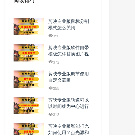
阅读排行
剪映专业版鼠标分割
模式怎么关闭
350
剪映专业版软件自带
模板怎样替换图片视
频及文字
372
剪映专业版调节使用
自定义蒙版
355
剪映专业版轨道可以
以时间线为中心进行
缩放吗
313
剪映专业版智能打光
如何使用？点光源和