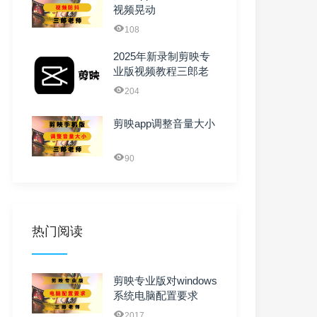
视频晃动
108
2025年新录制剪映专
业版视频教程三郎老
师电脑版剪映课程入
204
门 ...
剪映app调整音量大小
90
热门阅读
剪映专业版对windows
系统电脑配置要求
2017