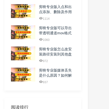
剪映专业版入点和出
点添加、删除及作用
1114
剪映专业版可以导出
带透明通道mov格式
的视频吗
1060
剪映专业版怎么改安
装路径安装到其他盘
972
剪映专业版媒体丢失
是什么原因？如何解
决？
937
阅读排行