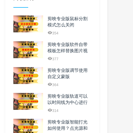
剪映专业版鼠标分割
模式怎么关闭
354
剪映专业版软件自带
模板怎样替换图片视
频及文字
377
剪映专业版调节使用
自定义蒙版
364
剪映专业版轨道可以
以时间线为中心进行
缩放吗
314
剪映专业版智能打光
如何使用？点光源和