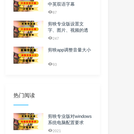
中英双语字幕
87
剪映专业版设置文
字、图片、视频的透
明度
247
剪映app调整音量大小
93
热门阅读
剪映专业版对windows
系统电脑配置要求
2021