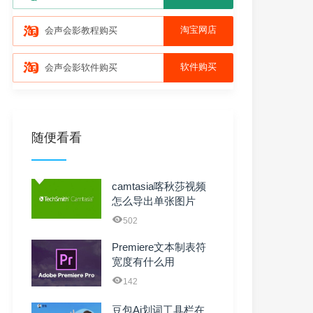
淘宝网店
会声会影教程购买
软件购买
会声会影软件购买
随便看看
camtasia喀秋莎视频
怎么导出单张图片
【将帧导出为】
502
Premiere文本制表符
宽度有什么用
142
豆包Ai划词工具栏在