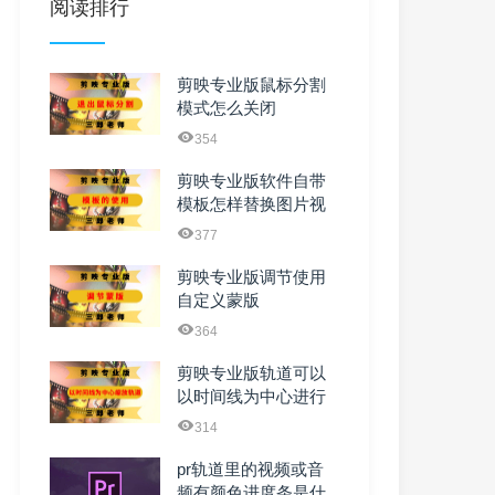
阅读排行
剪映专业版鼠标分割
模式怎么关闭
354
剪映专业版软件自带
模板怎样替换图片视
频及文字
377
剪映专业版调节使用
自定义蒙版
364
剪映专业版轨道可以
以时间线为中心进行
缩放吗
314
pr轨道里的视频或音
频有颜色进度条是什