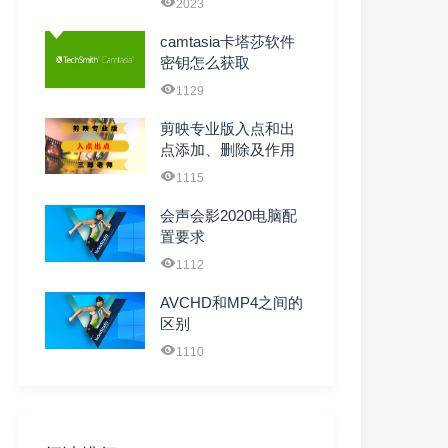
2023
camtasia卡塔莎软件
密钥怎么获取
1129
剪映专业版入点和出
点添加、删除及作用
1115
会声会影2020电脑配
置要求
1112
AVCHD和MP4之间的
区别
1110