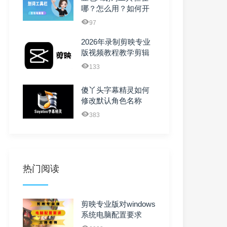
哪？怎么用？如何开
启和关闭？
97
2026年录制剪映专业
版视频教程教学剪辑
课程零基础新手入门
133
必 ...
傻丫头字幕精灵如何
修改默认角色名称
383
热门阅读
剪映专业版对windows
系统电脑配置要求