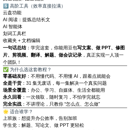
5️⃣ 高阶工具（效率直接拉满）
云盘功能
AI 阅读：提炼总结长文
AI 智能体
划词工具栏
收藏夹 + 文档编辑
：学完这套，你能用豆包
一句话总结
写文案、做 PPT、修图
，真正实现一人顶一
片、剪视频、翻译、解题、做会议记录
个团队！
✅ 为什么选这套教程？
零基础友好
：不用懂代码、不用懂 AI，跟着点就能会
全是干货
：31 集无废话，每一集解决一个真实问题
场景全覆盖
：办公、学习、自媒体、生活全都能用
永久回看
：一次领取，随时复习，不怕学完就忘
完全实战
：不讲理论，只教你 “怎么点、怎么做”
🌟 适合谁学？
上班族：想提升办公效率，告别加班
学生党：解题、写论文、做 PPT 更轻松