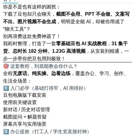
你是不是也有这样的困扰：
下载了豆包却只会聊天，
截图不会用、PPT 不会做、文案写
，明明是全能 AI，却被你用成了
不出、图片视频不会生成
“聊天工具”？
别再浪费这款免费神器了！
我耗时整理，打造了一套
，
零基础豆包 AI 实战教程
31 集干
，从安装到精通，一
货、总时长 182 分钟、1.23G 高清视频
步一步带你把豆包用到极致！
🎯 这套教程，到底能教会你什么？
全程
，覆盖办公、学习、创作、
无废话、纯实操、边看边练
生活全场景：
1️⃣ 入门必学（基础打得牢，AI 用得好）
豆包电脑版下载安装
使用前关键设置
新对话 / 历史对话管理
截图提问 + 解题答疑
屏幕共享与实用场景
2️⃣ 办公提效（打工人 / 学生党直接封神）