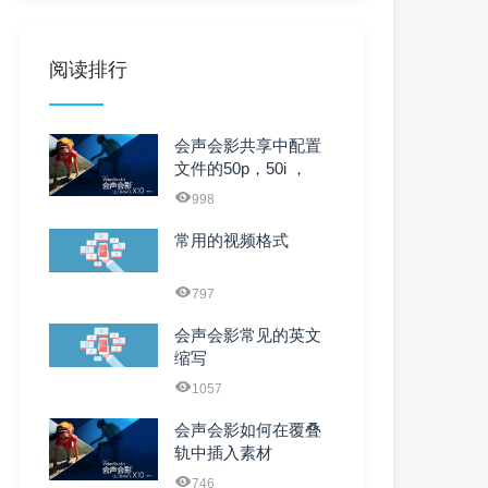
阅读排行
会声会影共享中配置
文件的50p，50i ，
25fps，10M ...
998
常用的视频格式
797
会声会影常见的英文
缩写
1057
会声会影如何在覆叠
轨中插入素材
746