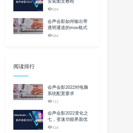
安装图文教程
594
会声会影如何输出带
透明通道的mov格式
的视频
584
阅读排行
会声会影2022对电脑
系统配置要求
712
会声会影2022变化之
七，变速功能界面优
化
518