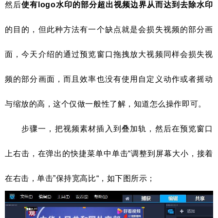
然后
使有logo水印的部分超出视频边界从而达到去除水印
的目的，但此种方法有一个缺点就是会损失视频的部分画
面，今天介绍的通过预览窗口拖拽放大视频同样会损失视
频的部分画面，而且效率也没有使用自定义动作或者摇动
与缩放的高，这个仅做一般性了解，知道怎么操作即可。
步骤一，把视频素材插入到叠加轨，然后在预览窗口
上右击，在弹出的快捷菜单中单击“调整到屏幕大小，接着
在右击，单击”保持宽高比“，如下图所示；