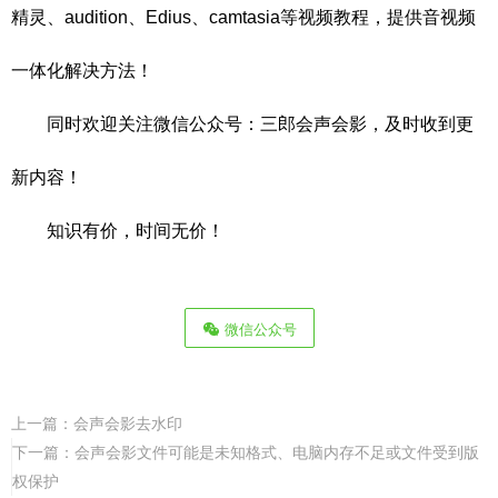
精灵、audition、Edius、camtasia等视频教程，提供音视频
一体化解决方法！
同时欢迎关注微信公众号：三郎会声会影，及时收到更
新内容！
知识有价，时间无价！
微信公众号
上一篇：
会声会影去水印
下一篇：
会声会影文件可能是未知格式、电脑内存不足或文件受到版
权保护​