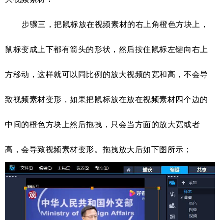
步骤三，把鼠标放在视频素材的右上角橙色方块上，
鼠标变成上下都有箭头的形状，然后按住鼠标左键向右上
方移动，这样就可以同比例的放大视频的宽和高，不会导
致视频素材变形，如果把鼠标放在放在视频素材四个边的
中间的橙色方块上然后拖拽，只会当方面的放大宽或者
高，会导致视频素材变形。拖拽放大后如下图所示；