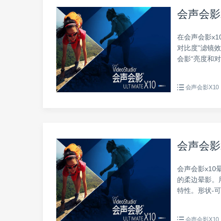
会声会影
在会声会影x
对比度”滤镜
会影“亮度和
会声会影X10
会声会影
会声会影x1
的柔边晕影。
特性。形状-
会声会影X10