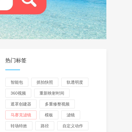
热门标签
智能包
抓拍快照
轨透明度
360视频
重新映射时间
遮罩创建器
多重修整视频
马赛克滤镜
模板
滤镜
转场特效
路径
自定义动作