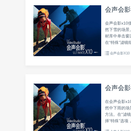
会声会影
会声会影x1
然下雪的场景
材库中单击窗
在“特殊”滤镜
会声会影X10
会声会影
在会声会影x
然中下雨的场
方法。在“滤
择“特殊”选项