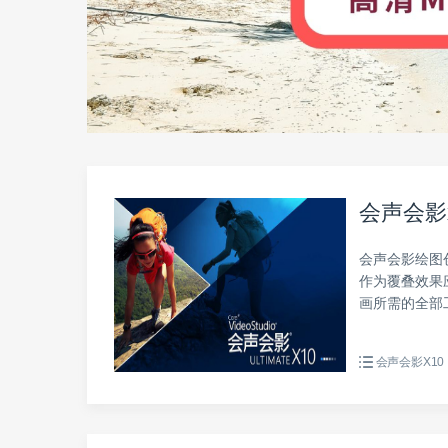
会声会影
会声会影绘图
作为覆叠效果
画所需的全部
会声会影X10