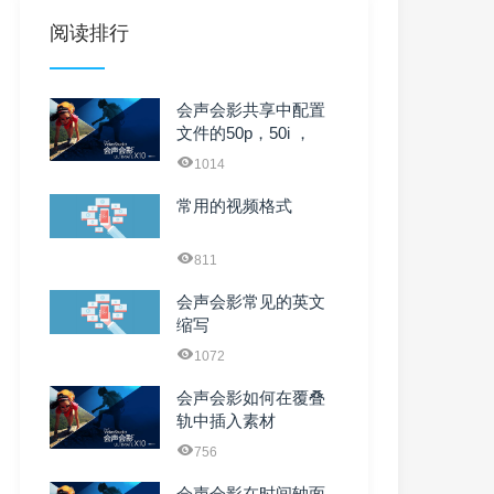
阅读排行
会声会影共享中配置
文件的50p，50i ，
25fps，10M ...
1014
常用的视频格式
811
会声会影常见的英文
缩写
1072
会声会影如何在覆叠
轨中插入素材
756
会声会影在时间轴面