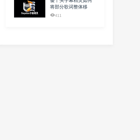
傻丫头字幕精灵如何
将部分歌词整体移
动？
411