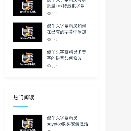
批量kax转虚拟字幕
avi视频吗？
398
傻丫头字幕精灵如何
在已有的字幕中添加
遗漏的字
367
傻丫头字幕精灵多音
字的拼音如何修改
364
热门阅读
傻丫头字幕精灵
sayatoo购买安装激活
前必读