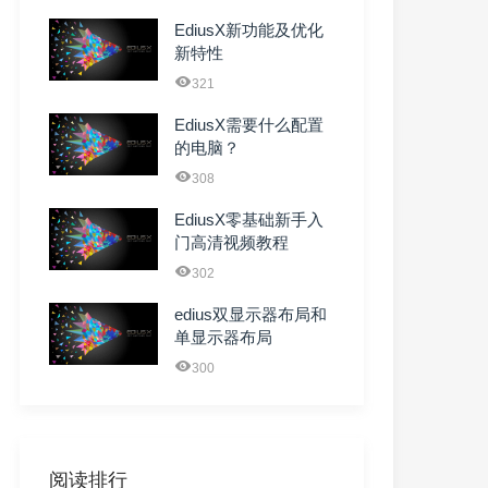
EdiusX新功能及优化
新特性
321
EdiusX需要什么配置
的电脑？
308
EdiusX零基础新手入
门高清视频教程
302
edius双显示器布局和
单显示器布局
300
阅读排行