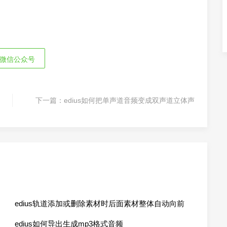
微信公众号
下一篇：
edius如何把单声道音频变成双声道立体声
edius轨道添加或删除素材时后面素材整体自动向前
或向后移动
edius如何导出生成mp3格式音频