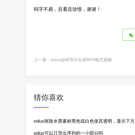
码字不易，且看且珍惜，谢谢！
上一篇：
edius如何导出生成MP4格式视频
猜你喜欢
edius抠除水墨素材黑色或白色使其透明，显示下方
轨道里的内 ...
edius可以只导出序列的一小部分吗