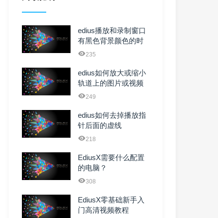
edius播放和录制窗口
有黑色背景颜色的时
间码如何去掉？
235
edius如何放大或缩小
轨道上的图片或视频
249
edius如何去掉播放指
针后面的虚线
218
EdiusX需要什么配置
的电脑？
308
EdiusX零基础新手入
门高清视频教程