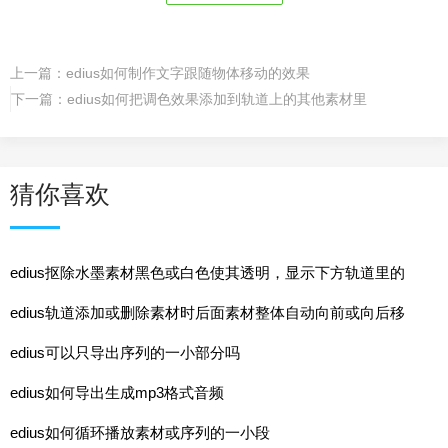
上一篇：
edius如何制作文字跟随物体移动的效果
下一篇：
edius如何把调色效果添加到轨道上的其他素材里
猜你喜欢
edius抠除水墨素材黑色或白色使其透明，显示下方轨道里的
内 ...
edius轨道添加或删除素材时后面素材整体自动向前或向后移
动
edius可以只导出序列的一小部分吗
edius如何导出生成mp3格式音频
edius如何循环播放素材或序列的一小段