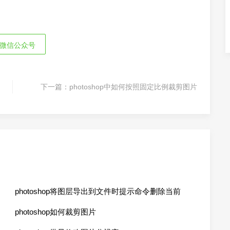
微信公众号
？
下一篇：
photoshop中如何按照固定比例裁剪图片
photoshop将图层导出到文件时提示命令删除当前
不可用
photoshop如何裁剪图片