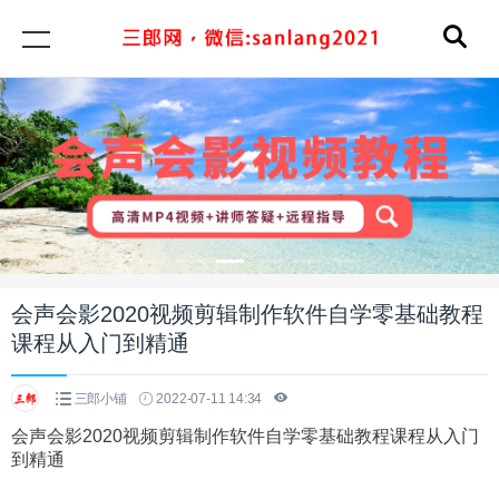
会声会影2020视频剪辑制作软件自学零基础教程
课程从入门到精通
三郎小铺
2022-07-11 14:34
会声会影2020视频剪辑制作软件自学零基础教程课程从入门
到精通