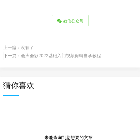
微信公众号
上一篇：
没有了
下一篇：
会声会影2022基础入门视频剪辑自学教程
猜你喜欢
未能查询到您想要的文章